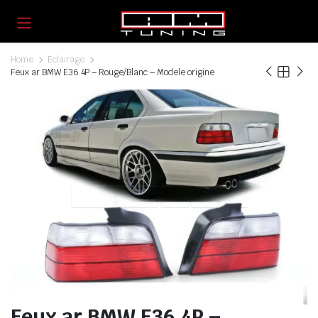
Home
Eclairage
Feux ar BMW E36 4P – Rouge/Blanc – Modele origine
Feux ar BMW E36 4P –