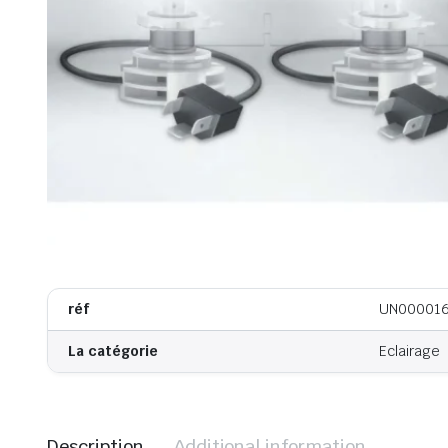
réf
UN00001
La catégorie
Eclairage
Description
Additional information