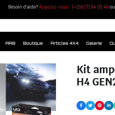
Besoin d'aide?
Appelez-nous :
(+216) 71 94 05 46
o
ARB
Boutique
Articles 4X4
Galerie
Q
Kit amp
H4 GEN2