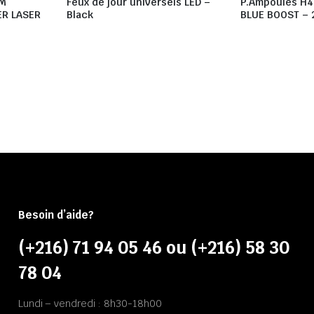
AM
Feux de jour universels LED –
P.Ampoules H
ER LASER
Black
BLUE BOOST – 
Besoin d’aide?
(+216) 71 94 05 46 ou (+216) 58 30
78 04
Lundi – vendredi : 8h30-18h00