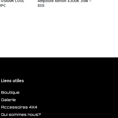
4 OSRAM COOL
Ampoule Xenon 4300K 35W –
2PC
D1S
Liens utiles
Boutique
Galerie
Accessoires 4X4
Qui sommes nous?