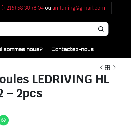
u
(+216) 58 30 78 04
ou
amtuning@gmail.com
ui sommes nous?
Contactez-nous
oules LEDRIVING HL
 – 2pcs