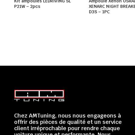
Kit ampoules LEDRIVING SL
Ampoule Xenon OSR
P21W – 2pcs
XENARC NIGHT BREAK
D3S – 1PC
Chez AMTuning, nous nous engageons à
offrir des pièces de qualité et un service
client irréprochable pour rendre chaque
voiture unique et performante. Nous