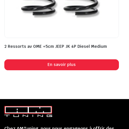
2 Ressorts av OME +5cm JEEP JK 4P Diesel Medium
En savoir plus
Chez AMTuning, nous nous engageons à offrir des