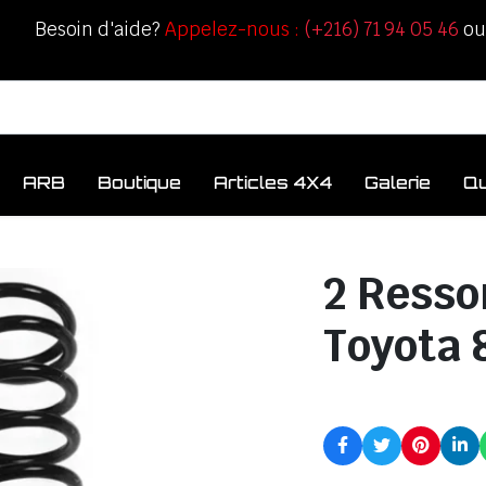
Besoin d'aide?
Appelez-nous :
(+216) 71 94 05 46
o
ARB
Boutique
Articles 4X4
Galerie
Q
2 Resso
Toyota 