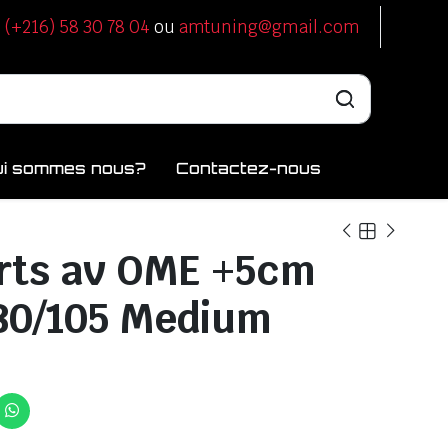
u
(+216) 58 30 78 04
ou
amtuning@gmail.com
ui sommes nous?
Contactez-nous
rts av OME +5cm
80/105 Medium