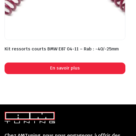
Kit ressorts courts BMW E87 04-11 – Rab : -40/-25mm
En savoir plus
Chez AMTuning, nous nous engageons à offrir des