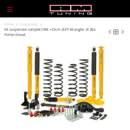
Home
Suspension
Kit suspension complet OME +10cm JEEP Wrangler JK 2&4
Portes Diesel