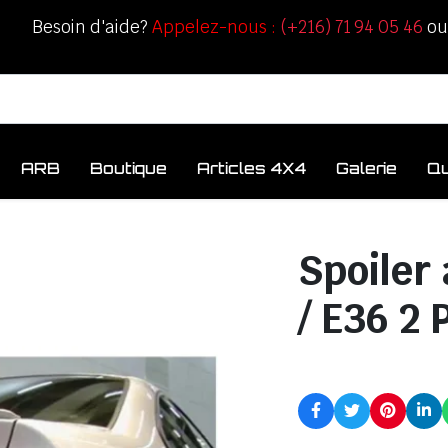
Besoin d'aide?
Appelez-nous :
(+216) 71 94 05 46
o
ARB
Boutique
Articles 4X4
Galerie
Q
Spoiler
/ E36 2 