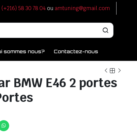
u
(+216) 58 30 78 04
ou
amtuning@gmail.com
ui sommes nous?
Contactez-nous
 ar BMW E46 2 portes
Portes