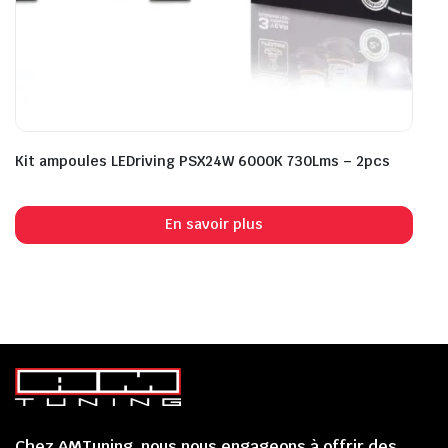
Kit ampoules LEDriving PSX24W 6000K 730Lms – 2pcs
En savoir plus
Chez AMTuning, nous nous engageons à offrir des