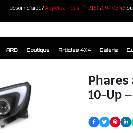
Besoin d'aide?
Appelez-nous :
(+216) 71 94 05 46
o
ARB
Boutique
Articles 4X4
Galerie
Q
Phares 
10-Up –