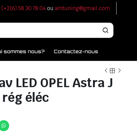
u
(+216) 58 30 78 04
ou
amtuning@gmail.com
ui sommes nous?
Contactez-nous
av LED OPEL Astra J
 rég éléc