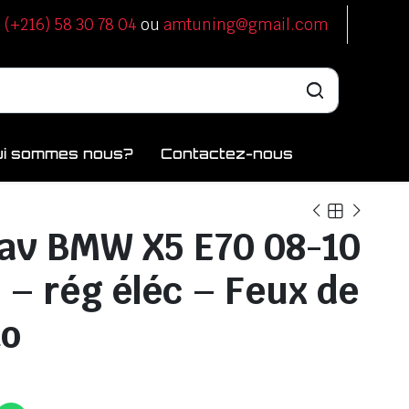
u
(+216) 58 30 78 04
ou
amtuning@gmail.com
ui sommes nous?
Contactez-nous
av BMW X5 E70 08-10
 – rég éléc – Feux de
to