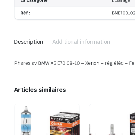
La catégorie
Eclairage
Réf :
BME70010
Description
Additional information
Phares av BMW X5 E70 08-10 – Xenon – rég éléc – Feu
Articles similaires