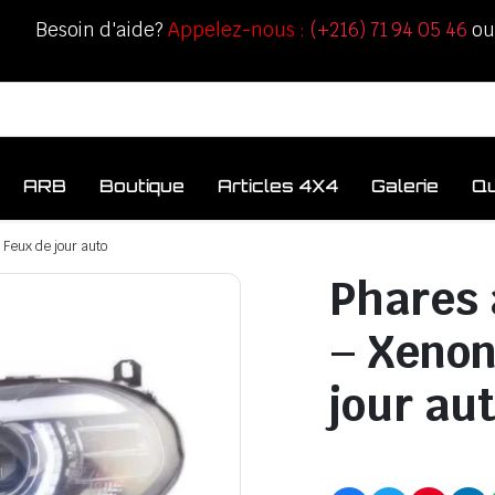
Besoin d'aide?
Appelez-nous :
(+216) 71 94 05 46
o
ARB
Boutique
Articles 4X4
Galerie
Q
Feux de jour auto
Phares 
– Xenon
jour au