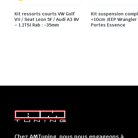
Kit ressorts courts VW Golf
Kit suspension comp
VII / Seat Leon 5F / Audi A3 8V
+10cm JEEP Wrangler
– 1.2TSI Rab : -35mm
Portes Essence
Chez AMTuning, nous nous engageons à