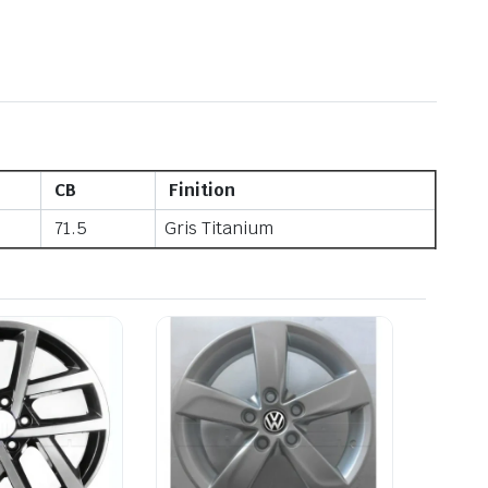
CB
Finition
71.5
Gris Titanium