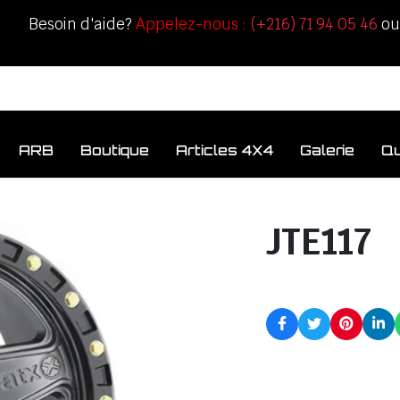
Besoin d'aide?
Appelez-nous :
(+216) 71 94 05 46
o
ARB
Boutique
Articles 4X4
Galerie
Q
JTE117