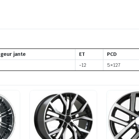
geur jante
ET
PCD
-12
5×127