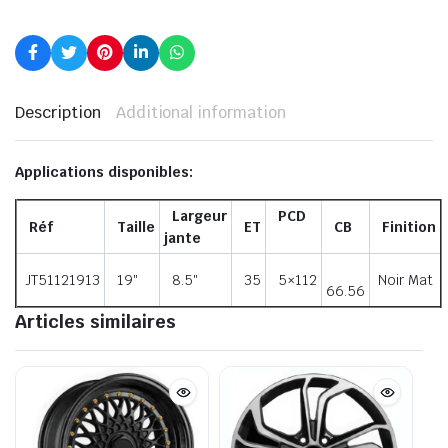
Description
Additional information
Applications disponibles:
Largeur
PCD
Réf
Taille
ET
CB
Finition
jante
JT51121913
19″
8.5″
35
5×112
Noir Mat
66.56
Articles similaires