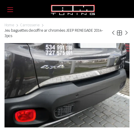
Home
Carrosserie
Jeu baguettes de coffre ar chromées JEEP RENEGADE 2014-
3pcs