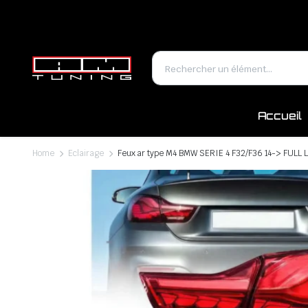
Accueil
Home
Eclairage
Feux ar type M4 BMW SERIE 4 F32/F36 14-> FULL