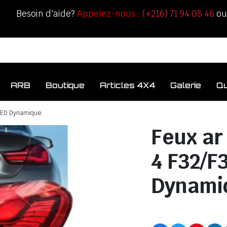
Besoin d'aide?
Appelez-nous :
(+216) 71 94 05 46
o
ARB
Boutique
Articles 4X4
Galerie
Q
 LED Dynamique
Feux ar
4 F32/F
Dynami