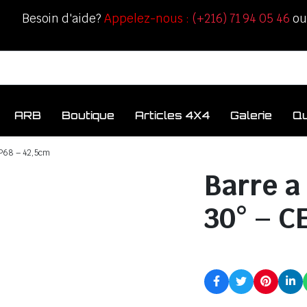
Besoin d'aide?
Appelez-nous :
(+216) 71 94 05 46
o
ARB
Boutique
Articles 4X4
Galerie
Q
IP68 – 42,5cm
Barre a
30° – C