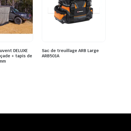
auvent DELUXE
Sac de treuillage ARB Large
çade + tapis de
ARB501A
0mm