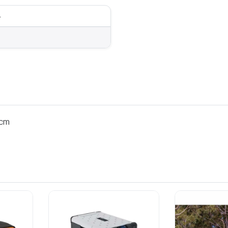
4
5cm