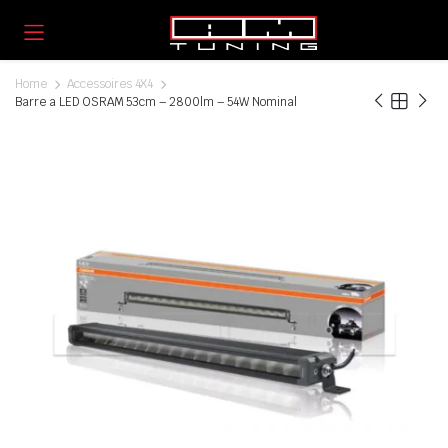
Home
Accessoires 4X4
Barre a LED OSRAM 53cm – 2800lm – 54W Nominal