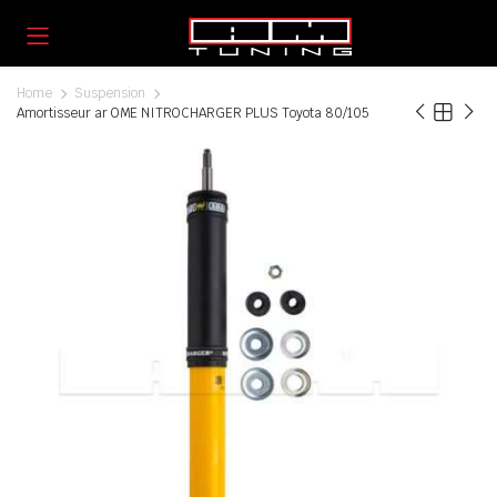
Home
Suspension
Amortisseur ar OME NITROCHARGER PLUS Toyota 80/105