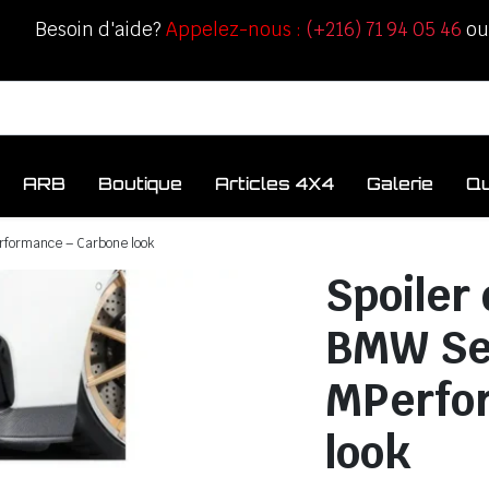
Besoin d'aide?
Appelez-nous :
(+216) 71 94 05 46
o
ARB
Boutique
Articles 4X4
Galerie
Q
rformance – Carbone look
Spoiler
BMW Ser
MPerfo
look