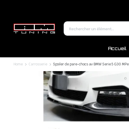
Accueil
Home
Carrosserie
Spoiler de pare-chocs av BMW Serie 5 G30 MPe