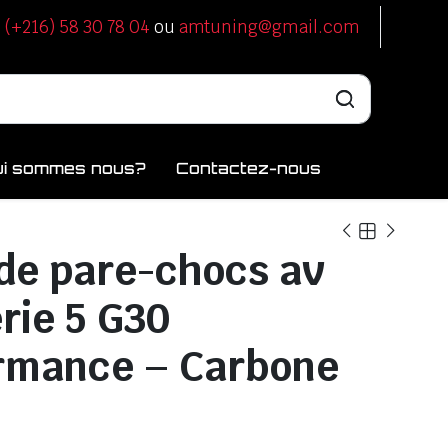
u
(+216) 58 30 78 04
ou
amtuning@gmail.com
ui sommes nous?
Contactez-nous
 de pare-chocs av
ie 5 G30
rmance – Carbone