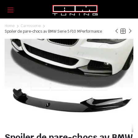
Home
Carrosserie
Spoiler de pare-chocs av BMW Serie 5 F10 MPerformance
Spoiler de pare-chocs av BMW