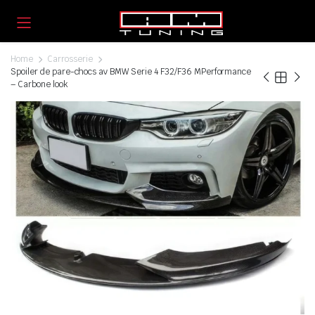
Home
Carrosserie
Spoiler de pare-chocs av BMW Serie 4 F32/F36 MPerformance
– Carbone look