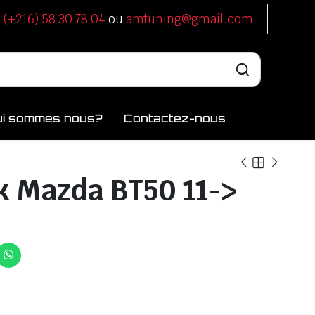
u
(+216) 58 30 78 04
ou
amtuning@gmail.com
ui sommes nous?
Contactez-nous
k Mazda BT50 11->