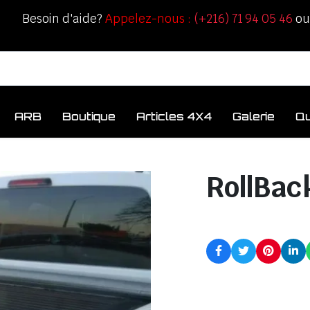
Besoin d'aide?
Appelez-nous :
(+216) 71 94 05 46
o
ARB
Boutique
Articles 4X4
Galerie
Q
RollBac