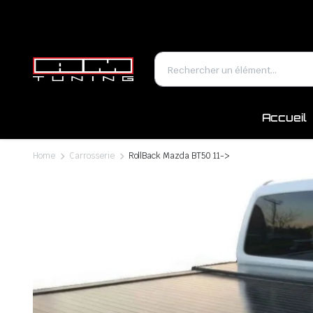
Accueil
Home
Carrosserie
RollBack Mazda BT50 11->