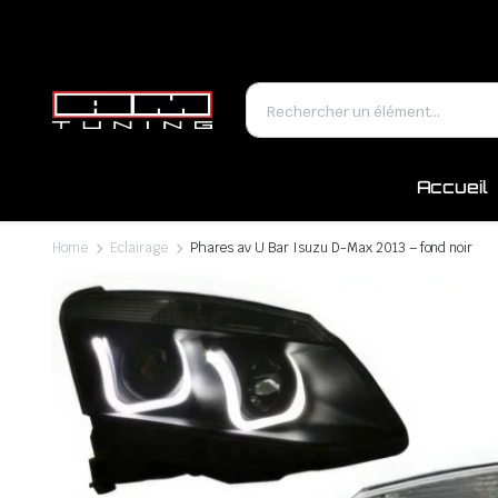
Accueil
Home
Eclairage
Phares av U Bar Isuzu D-Max 2013 – fond noir