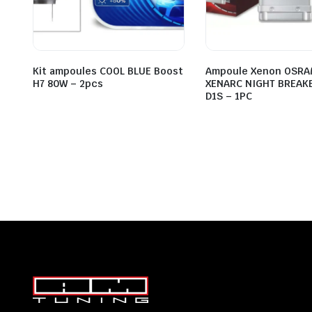
Kit ampoules COOL BLUE Boost
Ampoule Xenon OSR
H7 80W – 2pcs
XENARC NIGHT BREAK
D1S – 1PC