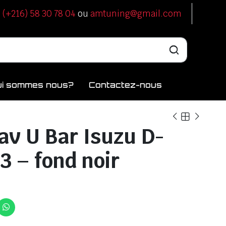
u
(+216) 58 30 78 04
ou
amtuning@gmail.com
ui sommes nous?
Contactez-nous
av U Bar Isuzu D-
3 – fond noir