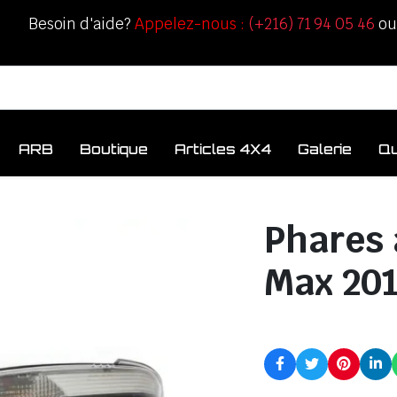
Besoin d'aide?
Appelez-nous :
(+216) 71 94 05 46
o
ARB
Boutique
Articles 4X4
Galerie
Q
Phares 
Max 201