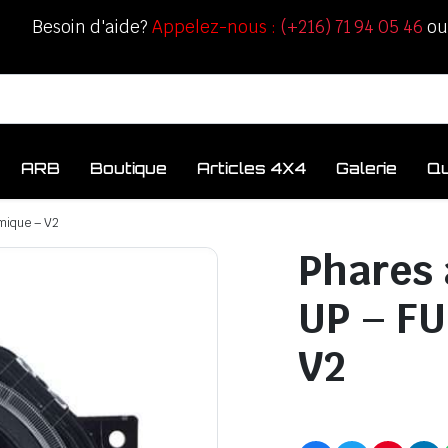
Besoin d'aide?
Appelez-nous :
(+216) 71 94 05 46
o
ARB
Boutique
Articles 4X4
Galerie
Q
mique – V2
Phares 
UP – FU
V2