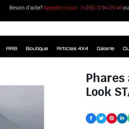
Besoin d'aide?
Appelez-nous :
(+216) 71 94 05 46
o
ARB
Boutique
Articles 4X4
Galerie
Q
Phares 
Look ST