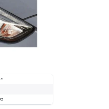
us
02