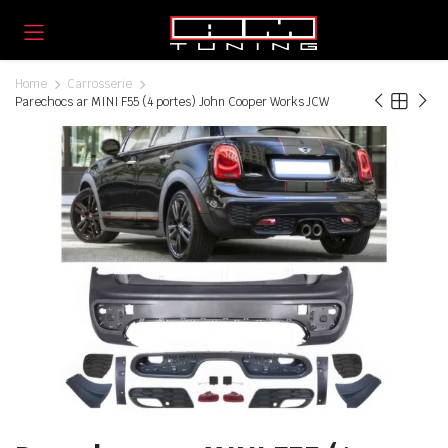
Home
Carrosserie
Parechocs ar MINI F55 (4 portes) John Cooper Works JCW