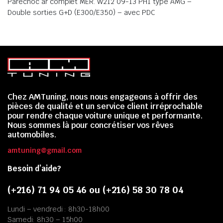
Parechoc ar complet MER. W212 09-13 PH1 type AMG –
Double sorties G+D (E300/E350) – avec PDC
Chez AMTuning, nous nous engageons à offrir des
pièces de qualité et un service client irréprochable
pour rendre chaque voiture unique et performante.
Nous sommes là pour concrétiser vos rêves
automobiles.
amtuning@gmail.com
Besoin d’aide?
(+216) 71 94 05 46 ou (+216) 58 30 78 04
Lundi – vendredi : 8h30-18h00
Samedi: 8h30 – 15h00