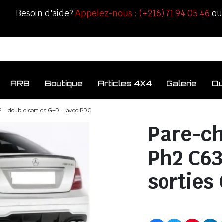
Besoin d'aide?
Appelez-nous :
(+216) 71 94 05 46
o
ARB
Boutique
Articles 4X4
Galerie
Q
– double sorties G+D – avec PDC
Pare-ch
Ph2 C63
sorties