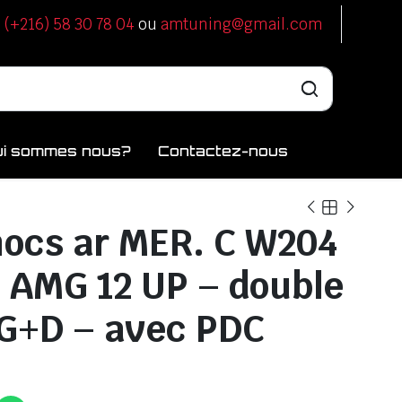
u
(+216) 58 30 78 04
ou
amtuning@gmail.com
ui sommes nous?
Contactez-nous
ocs ar MER. C W204
 AMG 12 UP – double
 G+D – avec PDC