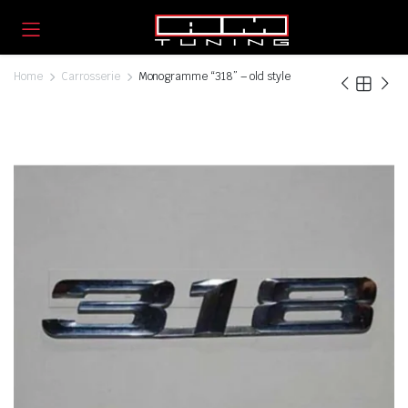
Home
Carrosserie
Monogramme “318” – old style