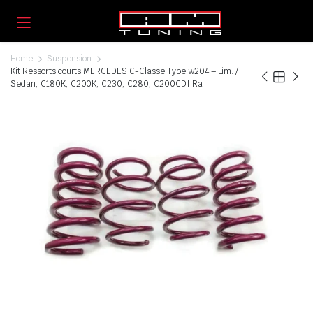
Home
Suspension
Kit Ressorts courts MERCEDES C-Classe Type w204 – Lim. /
Sedan, C180K, C200K, C230, C280, C200CDI Ra