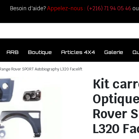
Besoin d'aide?
Appelez-nous :
(+216) 71 94 05 46
o
ARB
Boutique
Articles 4X4
Galerie
Q
r Range Rover SPORT Autobiography L320 Facelift
Kit car
Optique
Rover 
L320 Fac