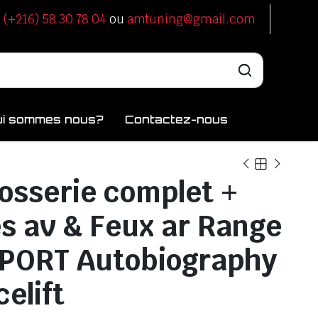
u
(+216) 58 30 78 04
ou
amtuning@gmail.com
ui sommes nous?
Contactez-nous
rosserie complet +
s av & Feux ar Range
SPORT Autobiography
elift