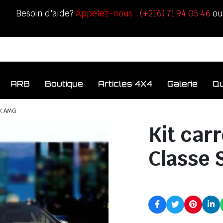
Besoin d'aide?
Appelez-nous :
(+216) 71 94 05 46
o
ARB
Boutique
Articles 4X4
Galerie
Q
CK AMG
Kit car
Classe