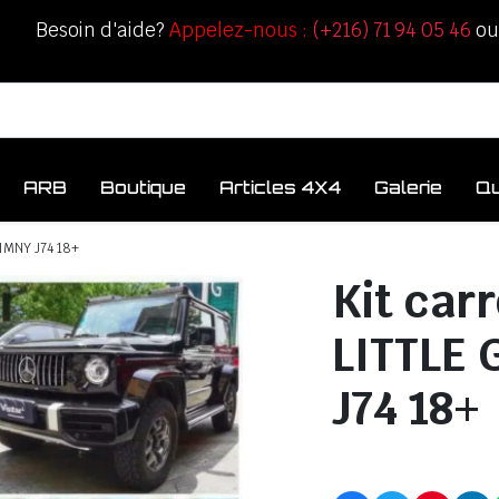
Besoin d'aide?
Appelez-nous :
(+216) 71 94 05 46
o
ARB
Boutique
Articles 4X4
Galerie
Q
JIMNY J74 18+
Kit car
LITTLE 
J74 18+