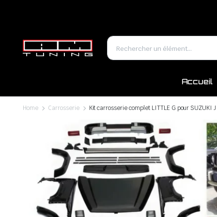
Accueil
Home
Carrosserie
Kit carrosserie complet LITTLE G pour SUZUKI 