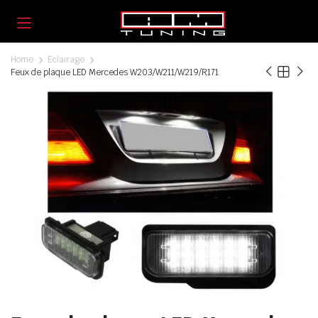
Home
Eclairage
Feux de plaque LED Mercedes W203/W211/W219/R171