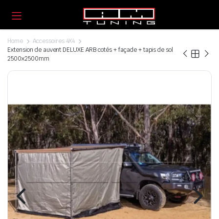
Home
Accessoires 4X4
Extension de auvent DELUXE ARB cotés + façade + tapis de sol
2500x2500mm