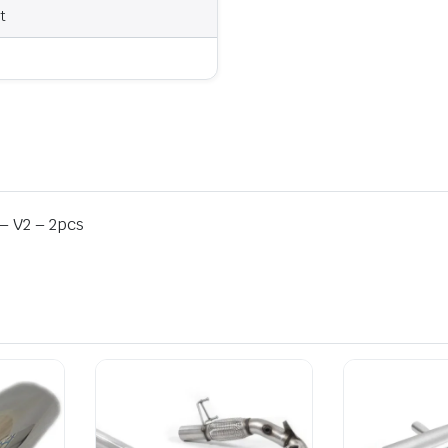
t
– V2 – 2pcs