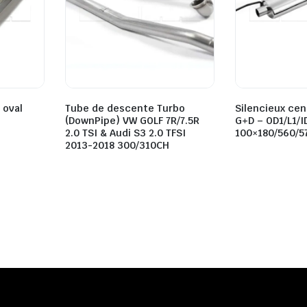
 oval
Tube de descente Turbo
Silencieux cen
(DownPipe) VW GOLF 7R/7.5R
G+D – OD1/L1/ID
2.0 TSI & Audi S3 2.0 TFSI
100×180/560/
2013-2018 300/310CH