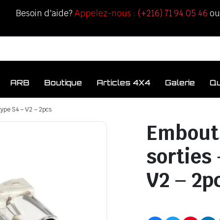
Besoin d'aide?
Appelez-nous :
(+216) 71 94 05 46
o
ARB
Boutique
Articles 4X4
Galerie
Q
type S4 – V2 – 2pcs
Embout
sorties
V2 – 2p