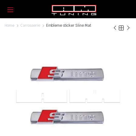
Home
Carrosserie
Embleme sticker Sline Mat