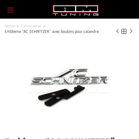
Home
Carrosserie
Embleme “AC SCHNITZER” avec boulons pour calandre .