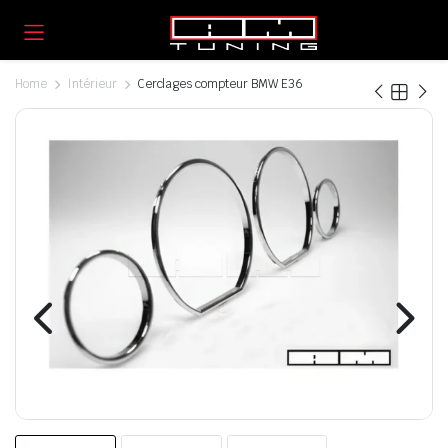
Home
Intérieur
Cerclages compteur BMW E36