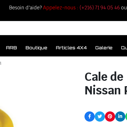
Besoin d'aide?
Appelez-nous :
(+216) 71 94 05 46
o
ARB
Boutique
Articles 4X4
Galerie
Q
1
Cale de
Nissan 