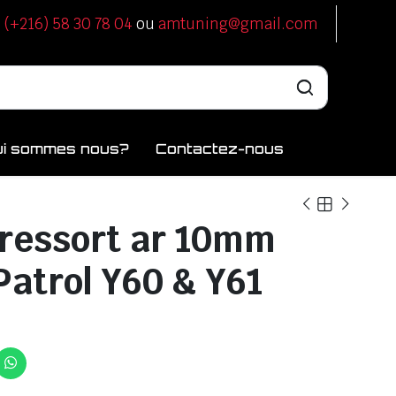
u
(+216) 58 30 78 04
ou
amtuning@gmail.com
ui sommes nous?
Contactez-nous
 ressort ar 10mm
Patrol Y60 & Y61