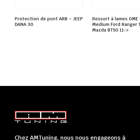
Protection de pont ARB – JEEP
Ressort à lames OME
DANA 30
Medium Ford Ranger T
Mazda BT50 11->
Chez AMTuning, nous nous engageons à