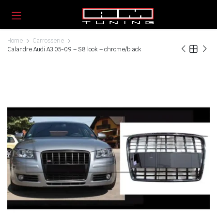
Home
Carrosserie
Calandre Audi A3 05-09 – S8 look – chrome/black