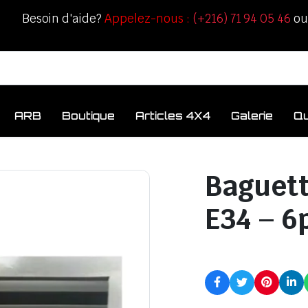
Besoin d'aide?
Appelez-nous :
(+216) 71 94 05 46
o
ARB
Boutique
Articles 4X4
Galerie
Q
Baguett
E34 – 6