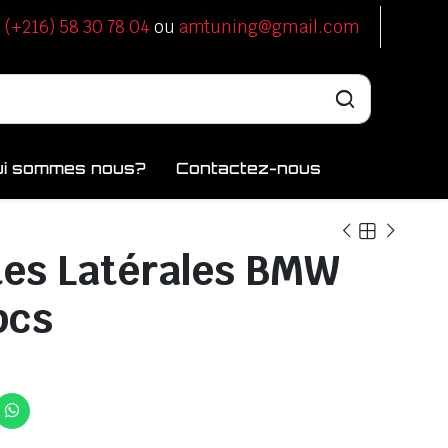
u
(+216) 58 30 78 04
ou
amtuning@gmail.com
ui sommes nous?
Contactez-nous
es Latérales BMW
pcs