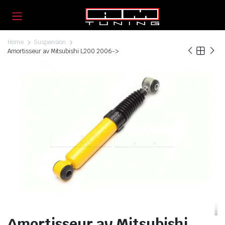
Home
Suspension
Amortisseur av Mitsubishi L200 2006->
Amortisseur av Mitsubishi