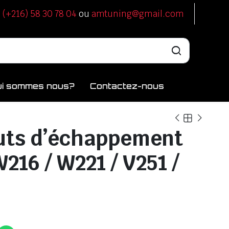
u
(+216) 58 30 78 04
ou
amtuning@gmail.com
ui sommes nous?
Contactez-nous
uts d’échappement
216 / W221 / V251 /