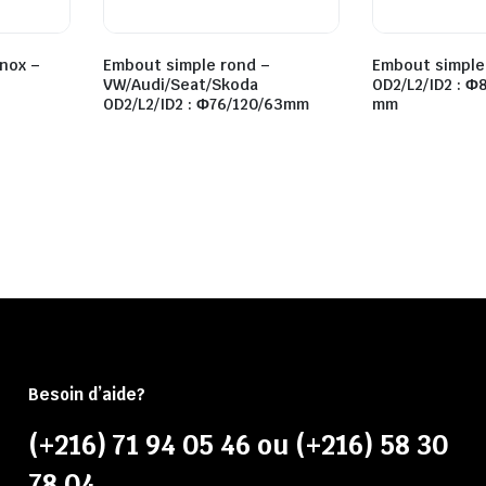
Inox –
Embout simple rond –
Embout simple 
VW/Audi/Seat/Skoda
OD2/L2/ID2 : Ф
OD2/L2/ID2 : Ф76/120/63mm
mm
Besoin d’aide?
(+216) 71 94 05 46 ou (+216) 58 30
78 04